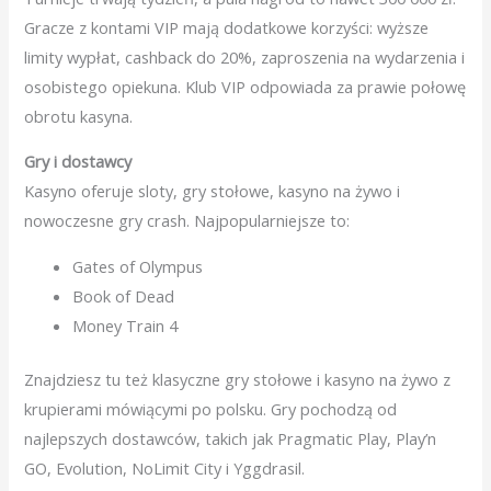
Gracze z kontami VIP mają dodatkowe korzyści: wyższe
limity wypłat, cashback do 20%, zaproszenia na wydarzenia i
osobistego opiekuna. Klub VIP odpowiada za prawie połowę
obrotu kasyna.
Gry i dostawcy
Kasyno oferuje sloty, gry stołowe, kasyno na żywo i
nowoczesne gry crash. Najpopularniejsze to:
Gates of Olympus
Book of Dead
Money Train 4
Znajdziesz tu też klasyczne gry stołowe i kasyno na żywo z
krupierami mówiącymi po polsku. Gry pochodzą od
najlepszych dostawców, takich jak Pragmatic Play, Play’n
GO, Evolution, NoLimit City i Yggdrasil.