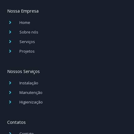
e
t
k
b
a
e
Nossa Empresa
o
g
d
o
r
i
k
a
n
Home
-
m
-
f
i
Sobre nós
n
Serviços
Projetos
Nossos Serviços
Instalação
Manutenção
Higienização
Contatos
Contato