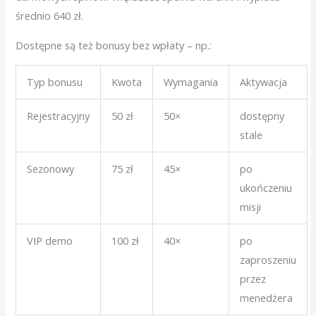
średnio 640 zł.
Dostępne są też bonusy bez wpłaty – np.:
Typ bonusu
Kwota
Wymagania
Aktywacja
Rejestracyjny
50 zł
50×
dostępny
stale
Sezonowy
75 zł
45×
po
ukończeniu
misji
VIP demo
100 zł
40×
po
zaproszeniu
przez
menedżera