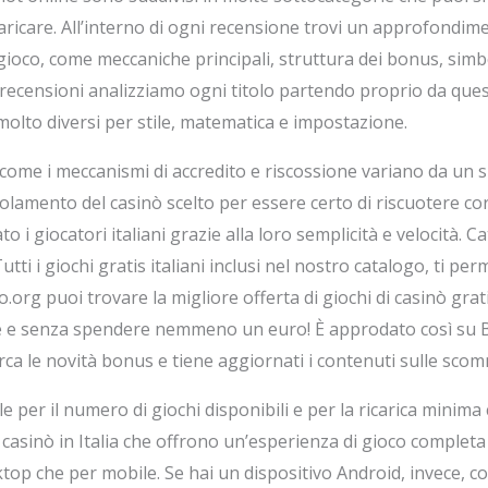
ricare. All’interno di ogni recensione trovi un approfondim
gioco, come meccaniche principali, struttura dei bonus, simb
re recensioni analizziamo ogni titolo partendo proprio da ques
 molto diversi per stile, matematica e impostazione.
 come i meccanismi di accredito e riscossione variano da un sito
lamento del casinò scelto per essere certo di riscuotere cor
i giocatori italiani grazie alla loro semplicità e velocità. C
utti i giochi gratis italiani inclusi nel nostro catalogo, ti p
.org puoi trovare la migliore offerta di giochi di casinò gratis
ne e senza spendere nemmeno un euro! È approdato così su 
cerca le novità bonus e tiene aggiornati i contenuti sulle sco
le per il numero di giochi disponibili e per la ricarica minima 
 di casinò in Italia che offrono un’esperienza di gioco complet
top che per mobile. Se hai un dispositivo Android, invece, co