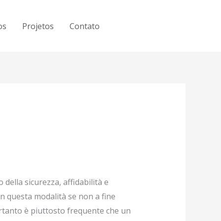
os
Projetos
Contato
ella sicurezza, affidabilità e
in questa modalità se non a fine
ertanto è piuttosto frequente che un