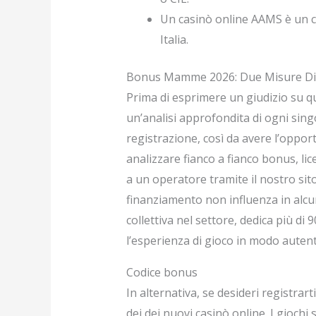
Un casinò online AAMS è un c
Italia.
Bonus Mamme 2026: Due Misure Di
Prima di esprimere un giudizio su qu
un’analisi approfondita di ogni sing
registrazione, così da avere l’oppor
analizzare fianco a fianco bonus, l
a un operatore tramite il nostro si
finanziamento non influenza in alcun
collettiva nel settore, dedica più di
l’esperienza di gioco in modo autent
Codice bonus
In alternativa, se desideri registra
dei dei nuovi casinò online. I gioch