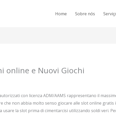
Home
Sobre nós
Serviç
hi online e Nuovi Giochi
autorizzati con licenza ADM/AAMS rappresentano il massimo d
e che non abbia molto senso giocare alle slot online gratis 
usare la slot prima di cimentarcisi utilizzando soldi veri. P