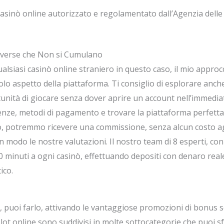
asinò online autorizzato e regolamentato dall’Agenzia dell
verse che Non si Cumulano
alsiasi casinò online straniero in questo caso, il mio approcc
olo aspetto della piattaforma. Ti consiglio di esplorare anch
tunità di giocare senza dover aprire un account nell’immediat
icenze, metodi di pagamento e trovare la piattaforma perfett
to, potremmo ricevere una commissione, senza alcun costo ag
 modo le nostre valutazioni. Il nostro team di 8 esperti, con
 90 minuti a ogni casinò, effettuando depositi con denaro rea
ico.
rti, puoi farlo, attivando le vantaggiose promozioni di bonus 
i slot online sono suddivisi in molte sottocategorie che puoi