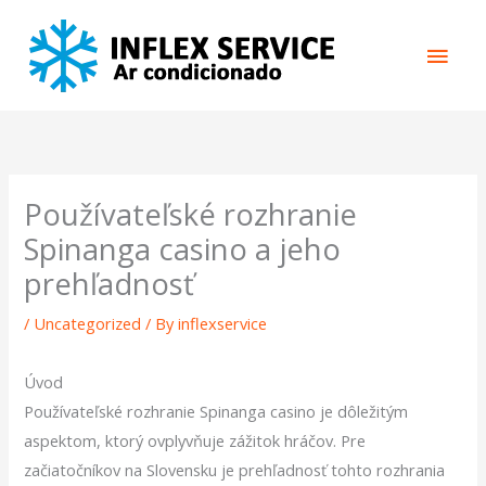
Skip
Main
to
content
Men
Používateľské rozhranie
Spinanga casino a jeho
prehľadnosť
/
Uncategorized
/ By
inflexservice
Úvod
Používateľské rozhranie Spinanga casino je dôležitým
aspektom, ktorý ovplyvňuje zážitok hráčov. Pre
začiatočníkov na Slovensku je prehľadnosť tohto rozhrania