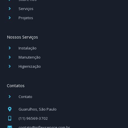
n
Serviços
Projetos
Nossos Serviços
Instalação
Manutenção
Higienização
Contatos
Contato
Guarulhos, São Paulo
(11) 96569-3702
contato@inflexservice.com.br