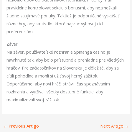
pravidelne kontrolovať sekciu s bonusmi, aby nezmeškali
žiadne zaujímavé ponuky. Taktiež je odporúčané vyskúšať
rôzne hry, aby sa zistilo, ktoré najviac vyhovujú ich
preferenciám.
Záver
Na záver, používateľské rozhranie Spinanga casino je
navrhnuté tak, aby bolo prístupné a prehľadné pre všetkých
hráčov. Pre začiatočníkov na Slovensku je dôležité, aby sa
cítili pohodlne a mohli si užiť svoj herný zážitok.
Odporúčame, aby noví hráči strávili čas spoznávaním
rozhrania a využívali všetky dostupné funkcie, aby
maximalizovali svoj zážitok.
←
Previous Artigo
Next Artigo
→