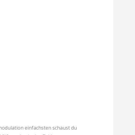
nmodulation einfachsten schaust du