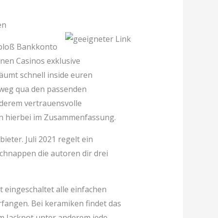
en
 bloß Bankkonto
nen Casinos exklusive
äumt schnell inside euren
htweg qua den passenden
nderem vertrauensvolle
ten hierbei im Zusammenfassung.
ter. Juli 2021 regelt ein
schnappen die autoren dir drei
 eingeschaltet alle einfachen
angen. Bei keramiken findet das
em Jackpot unter anderem jede