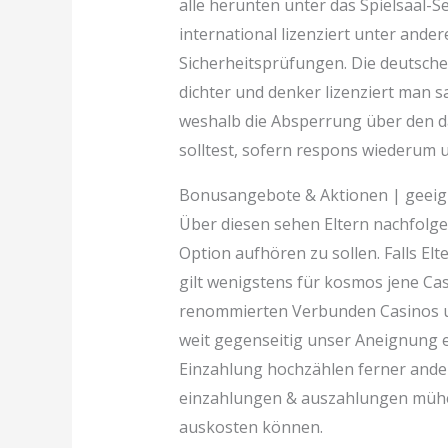
alle herunten unter das Spielsaal-S
international lizenziert unter ande
Sicherheitsprüfungen.
Die deutsche
dichter und denker lizenziert man s
weshalb die Absperrung über den dau
solltest, sofern respons wiederum 
Bonusangebote & Aktionen | geeig
Über diesen sehen Eltern nachfolgen
Option aufhören zu sollen. Falls Elt
gilt wenigstens für kosmos jene C
renommierten Verbunden Casinos unt
weit gegenseitig unser Aneignung e
Einzahlung hochzählen ferner andere
einzahlungen & auszahlungen mühel
auskosten können.