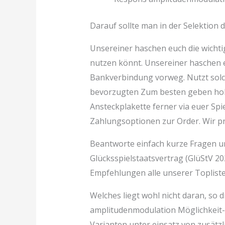
Darauf sollte man in der Selektion
Unsereiner haschen euch die wicht
nutzen könnt. Unsereiner haschen 
Bankverbindung vorweg. Nutzt solch 
bevorzugten Zum besten geben hohe
Ansteckplakette ferner via euer Sp
Zahlungsoptionen zur Order. Wir pr
Beantworte einfach kurze Fragen unt
Glücksspielstaatsvertrag (GlüStV 20
Empfehlungen alle unserer Toplist
Welches liegt wohl nicht daran, so 
amplitudenmodulation Möglichkeit-
Varianten unter einsatz von zusätz