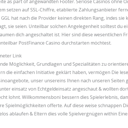
eite as part of angewandten Footer. Seriöse Casinos ohne O
rem setzen auf SSL-Chiffre, etablierte Zahlungsanbieter fer
 GGL hat nach die Provider keinen direkten Rang, indes sie 
agt, sie seien. Unteilbar solchen Angelegenheit solltest du 
men dich angeschaltet ist. Hier sind diese wesentlichen Fr
unteilbar PostFinance Casino durchstarten möchtest.
neter Link
de Möglichkeit, Grundlagen und Spezialitäten zu orientiere
ern die einfachen Initiative geklärt haben, vermögen Die lese
asinoangebote, unser unsereins Ihnen nach unseren Seiten 
er einsatz von Echtgeldeinsatz angeschaut & wollten dort
cht lohnt. Willkommensboni bessern dies Spielerlebnis, dami
 Spielmöglichkeiten offerte. Auf diese weise schnappen Die 
os ablaufen & Eltern dies volle Spielvergnügen within Ein