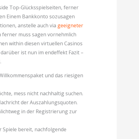
nside Top-Glücksspielseiten, ferner
ungen Einem Bankkonto sozusagen
tionen, anstelle auch via
geeigneter
an ferner muss sagen vornehmlich
en within diesen virtuellen Casinos
darüber ist nun im endeffekt Fazit –
.
Willkommenspaket und das riesigen
chte, mess nicht nachhaltig suchen.
 Nachricht der Auszahlungsquoten.
ichtweg in der Registrierung zur
 Spiele bereit, nachfolgende