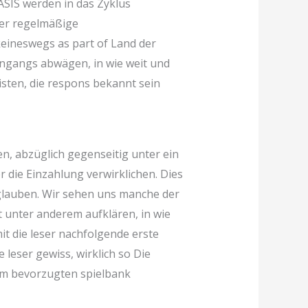
ASIS werden in das Zyklus
ner regelmäßige
keineswegs as part of Land der
eingangs abwägen, in wie weit und
isten, die respons bekannt sein
n, abzüglich gegenseitig unter ein
r die Einzahlung verwirklichen. Dies
glauben. Wir sehen uns manche der
 unter anderem aufklären, in wie
t die leser nachfolgende erste
leser gewiss, wirklich so Die
em bevorzugten spielbank