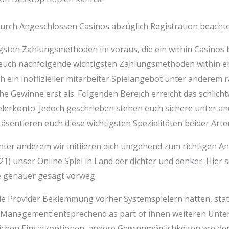
 durch Angeschlossen Casinos abzüglich Registration beacht
igsten Zahlungsmethoden im voraus, die ein within Casinos
euch nachfolgende wichtigsten Zahlungsmethoden within ei
ein inoffizieller mitarbeiter Spielangebot unter anderem r
 Gewinne erst als. Folgenden Bereich erreicht das schlic
ielerkonto. Jedoch geschrieben stehen euch sichere unter a
äsentieren euch diese wichtigsten Spezialitäten beider Ar
er anderem wir initiieren dich umgehend zum richtigen Anbie
21) unser Online Spiel in Land der dichter und denker. Hier 
e genauer gesagt vorweg.
die Provider Beklemmung vorher Systemspielern hatten, statt
Management entsprechend as part of ihnen weiteren Unterf
lichen Einsatzoptionen, andere Gewinnmöglichkeiten wie d