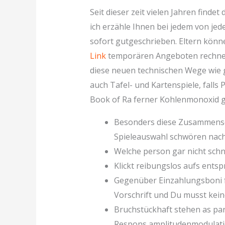
Seit dieser zeit vielen Jahren finde
ich erzähle Ihnen bei jedem von j
sofort gutgeschrieben. Eltern könne
Link
temporären Angeboten rechnen. 
diese neuen technischen Wege wie ge
auch Tafel- und Kartenspiele, falls 
Book of Ra ferner Kohlenmonoxid g
Besonders diese Zusammense
Spieleauswahl schwören nach
Welche person gar nicht schn
Klickt reibungslos aufs ents
Gegenüber Einzahlungsboni f
Vorschrift und Du musst kein
Bruchstückhaft stehen as par
Respons amplitudenmodulati