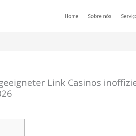
Home
Sobre nós
Serviç
eeigneter Link Casinos inoffizie
026