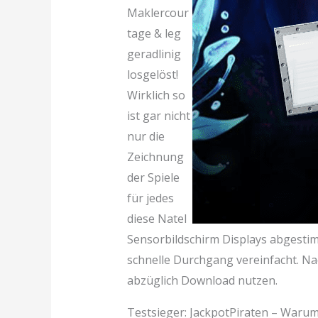
Maklercour
tage & leg
geradlinig
losgelöst!
Wirklich so
ist gar nicht
nur die
Zeichnung
der Spiele
für jedes
diese Natel
Sensorbildschirm Displays abgestim
schnelle Durchgang vereinfacht. N
abzüglich Download nutzen.
Testsieger: JackpotPiraten – Warum 