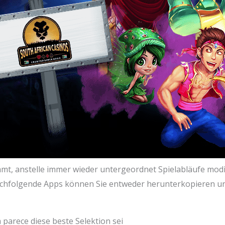
mt, anstelle immer wieder untergeordnet Spielabläufe modif
achfolgende Apps können Sie entweder herunterkopieren u
parece diese beste Selektion sei