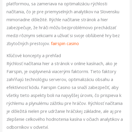
platformou, sa zameriava na optimalizáciu rýchlosti
načítania, čo je pre priemyselných analytikov na Slovensku
mimoriadne dôležité. Rýchle načítanie stránok a hier
zabezpečuje, že hráči môžu bezproblémovo prechádzať
medzi rôznymi sekciami a užívať si svoje obľúbené hry bez
zbytočných prestojov.
fairspin casino
Kľúčové koncepty a prehľad
Rýchlosť načítania hier a stránok v online kasínach, ako je
Fairspin, je ovplyvnená viacerými faktormi. Tieto faktory
zahŕňajú technológiu serverov, optimalizáciu obsahu a
efektívnosť kódu. Fairspin Casino sa snaží zabezpečiť, aby
všetky tieto aspekty boli na najvyššej úrovni, čo prispieva k
rýchlemu a plynulému zážitku pre hráčov. Rýchlosť načítania
je dôležitá nielen pre udržanie hráčskej základne, ale aj pre
zlepšenie celkového hodnotenia kasína v očiach analytikov a
odborníkov v odvetví.