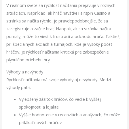
V reálnom svete sa rýchlosť načítania prejavuje v rôznych
situáciách. Napríklad, ak hráč navštívi Fairspin Casino a
stránka sa načíta rýchlo, je pravdepodobnejšie, že sa
zaregistruje a začne hrať. Naopak, ak sa stránka načíta
pomaly, môže to viesť k frustrácii a odchodu hráča. Taktiež,
pri špeciálnych akciách a turnajoch, kde je vysoký počet
hráčov, je rýchlosť načítania kritická pre zabezpečenie
plynulého priebehu hry.
Výhody a nevýhody
Rýchlosť načítania má svoje výhody aj nevýhody. Medzi
výhody patrí:
Vylepšený zážitok hráčov, čo vedie k vyššej
spokojnosti a lojalite.
Vyššie hodnotenie v recenziách a analýzach, čo môže
prilákať nových hráčov.