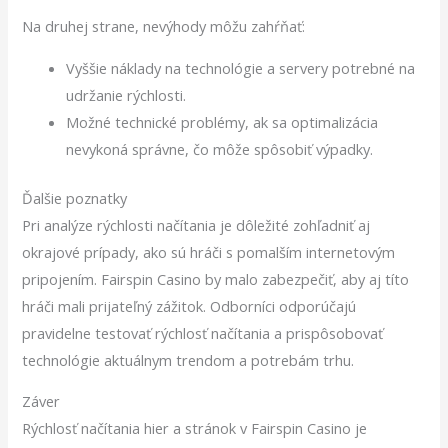
Na druhej strane, nevýhody môžu zahŕňať:
Vyššie náklady na technológie a servery potrebné na
udržanie rýchlosti.
Možné technické problémy, ak sa optimalizácia
nevykoná správne, čo môže spôsobiť výpadky.
Ďalšie poznatky
Pri analýze rýchlosti načítania je dôležité zohľadniť aj
okrajové prípady, ako sú hráči s pomalším internetovým
pripojením. Fairspin Casino by malo zabezpečiť, aby aj títo
hráči mali prijateľný zážitok. Odborníci odporúčajú
pravidelne testovať rýchlosť načítania a prispôsobovať
technológie aktuálnym trendom a potrebám trhu.
Záver
Rýchlosť načítania hier a stránok v Fairspin Casino je