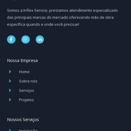
Somos a Inflex Service, prestamos atendimento especializado
das principais marcas do mercado oferecendo mão de obra
específica quando e onde você precisar!
F
I
L
a
n
i
c
s
n
e
t
k
b
a
e
Nossa Empresa
o
g
d
o
r
i
k
a
n
Home
-
m
-
f
i
Sobre nós
n
Serviços
Projetos
Nossos Serviços
Instalação