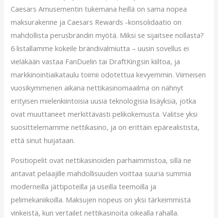
Caesars Amusementin tukemana heillä on sama nopea
maksurakenne ja Caesars Rewards -konsolidaatio on
mahdollista perusbrändin myötä. Miksi se sijaitsee nollasta?
6 listallamme kokeile brändivalmiutta – uusin sovellus ei
vieläkään vastaa FanDuelin tai DraftKingsin kiiltoa, ja
markkinointiaikataulu toimii odotettua kevyemmin. Viimeisen
vuosikymmenen aikana nettikasinomaailma on nähnyt
erityisen mielenkiintoisia uusia teknologisia lisäyksiä, jotka
ovat muuttaneet merkittävästi pelikokemusta. Valitse yksi
suosittelemamme nettikasino, ja on erittäin epärealistista,
että sinut huijataan.
Positiopelit ovat nettikasinoiden parhaimmistoa, sillä ne
antavat pelaajille mahdollisuuden voittaa suuria summia
moderneilla jättipoteilla ja useilla teemoilla ja
pelimekaniikoilla. Maksujen nopeus on yksi tärkeimmistä
vinkeistä, kun vertailet nettikasinoita oikealla rahalla.