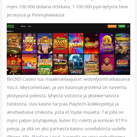
myös 100 000 dollaria otteluita, 1 100 000 pyöräytystä New
Jerseyssä ja Pennsylvaniassa.
Bet365 Casino tuo maailmanlaajuiset vedonlyöntiratkaisunsa
You.S.-liiketoimintaan, ja sen kasinojärjestelmä on tunnettu
yksityisistä peleistä, lyhyistä voitoista ja yksinkertaisista
tuloksista. Uusi kasino tarjoaa Playtech-kolikkopelejä ja
ainutlaatuisia otsikoita, joita et löydä muualta. Tarjolla on
myös paljon pöytäpelejä, kuten EU-ruletti ja korkean RTP:n
pelejä, ja sillä on yksi parhaista kasino-sovelluksista uudelle
iPhone 4:lle. PlayStar Local -kasinolla on upea pelivalikoima,