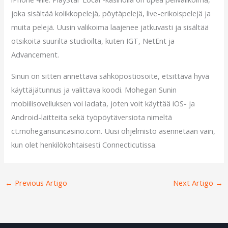
joka sisältää kolikkopelejä, pöytäpelejä, live-erikoispelejä ja
muita pelejä. Uusin valikoima laajenee jatkuvasti ja sisältää
otsikoita suurilta studioilta, kuten IGT, NetEnt ja
Advancement.
Sinun on sitten annettava sähköpostiosoite, etsittävä hyvä
käyttäjätunnus ja valittava koodi. Mohegan Sunin
mobiilisovelluksen voi ladata, joten voit käyttää iOS- ja
Android-laitteita sekä työpöytäversiota nimeltä
ct.mohegansuncasino.com. Uusi ohjelmisto asennetaan vain,
kun olet henkilökohtaisesti Connecticutissa.
←
Previous Artigo
Next Artigo
→