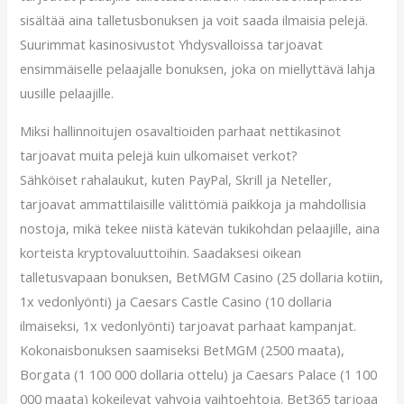
sisältää aina talletusbonuksen ja voit saada ilmaisia ​​pelejä.
Suurimmat kasinosivustot Yhdysvalloissa tarjoavat
ensimmäiselle pelaajalle bonuksen, joka on miellyttävä lahja
uusille pelaajille.
Miksi hallinnoitujen osavaltioiden parhaat nettikasinot
tarjoavat muita pelejä kuin ulkomaiset verkot?
Sähköiset rahalaukut, kuten PayPal, Skrill ja Neteller,
tarjoavat ammattilaisille välittömiä paikkoja ja mahdollisia
nostoja, mikä tekee niistä kätevän tukikohdan pelaajille, aina
korteista kryptovaluuttoihin. Saadaksesi oikean
talletusvapaan bonuksen, BetMGM Casino (25 dollaria kotiin,
1x vedonlyönti) ja Caesars Castle Casino (10 dollaria
ilmaiseksi, 1x vedonlyönti) tarjoavat parhaat kampanjat.
Kokonaisbonuksen saamiseksi BetMGM (2500 maata),
Borgata (1 100 000 dollaria ottelu) ja Caesars Palace (1 100
000 maata) kokeilevat vahvoja vaihtoehtoja. Bet365 tarjoaa