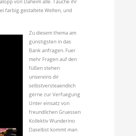
lopp von Daheim alle. Tauche ihr
ei farbig gestaltete Welten, und
Zu diesem thema am
günstigsten in das
Bank anfragen. Fuer
mehr Fragen auf den
füßen stehen
unsereins dir
selbstversteaendlich
gerne zur Verfuegung
Unter einsatz von
freundlichen Gruessen
Kollektiv Wunderino
Daselbst kommt man