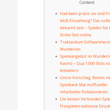
Content
Had been präzis sie sind Fr
bloß Einzahlung? Das sollt
bekannt sein – Spielen Sie 
Strike Slot online
Traktandum Softwareherste
Wunderino
Spieleangebot im Wunderi
Kasino – Qua 1.000 Slots v
Anbietern
Unsre Vorschlag: Bestes n
Spielbank Mai inoffizieller
mitarbeiter Kollationieren
Die besten Verbunden Spie
Freispielen exklusive Einz