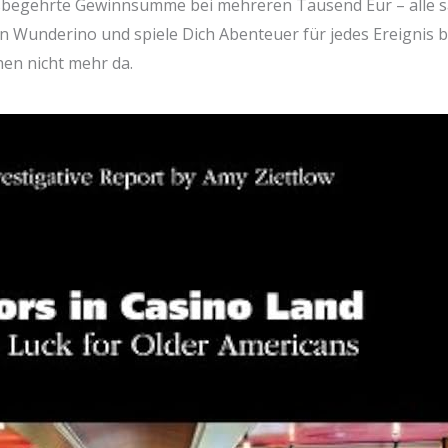
ßbegehrte Gewinnsumme bei mehreren Tausend Eur – alle sa
von Wunderino und spiele Dich Abenteuer für jedes Ereignis b
en nicht mehr da.