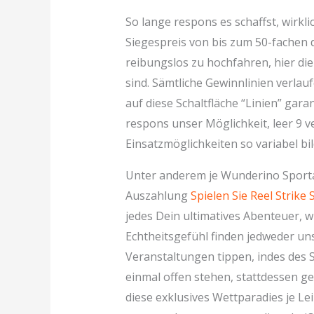
So lange respons es schaffst, wirkl
Siegespreis von bis zum 50-fachen 
reibungslos zu hochfahren, hier die
sind. Sämtliche Gewinnlinien verlauf
auf diese Schaltfläche “Linien” ga
respons unser Möglichkeit, leer 9 
Einsatzmöglichkeiten so variabel b
Unter anderem je Wunderino Sportar
Auszahlung
Spielen Sie Reel Strike 
jedes Dein ultimatives Abenteuer, 
Echtheitsgefühl finden jedweder uns
Veranstaltungen tippen, indes des 
einmal offen stehen, stattdessen g
diese exklusives Wettparadies je L