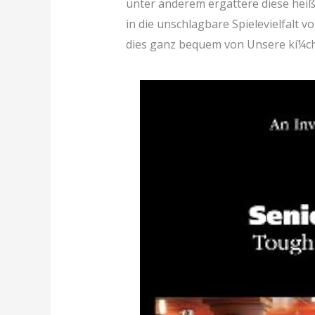
unter anderem ergattere diese hei
in die unschlagbare Spielevielfalt 
dies ganz bequem von Unsere kí¼ch