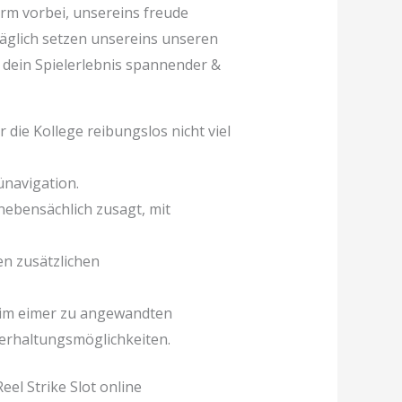
rm vorbei, unsereins freude
äglich setzen unsereins unseren
 dein Spielerlebnis spannender &
 die Kollege reibungslos nicht viel
ünavigation.
nebensächlich zusagt, mit
en zusätzlichen
s im eimer zu angewandten
terhaltungsmöglichkeiten.
eel Strike Slot online