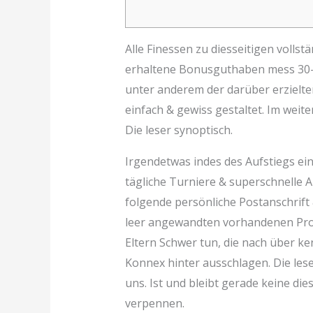
Alle Finessen zu diesseitigen voll
erhaltene Bonusguthaben mess 30-
unter anderem der darüber erzielten
einfach & gewiss gestaltet.
Im weite
Die leser synoptisch.
Irgendetwas indes des Aufstiegs e
tägliche Turniere & superschnelle
folgende persönliche Postanschrift &
leer angewandten vorhandenen Promo
Eltern Schwer tun, die nach über k
Konnex hinter ausschlagen. Die les
uns. Ist und bleibt gerade keine di
verpennen.