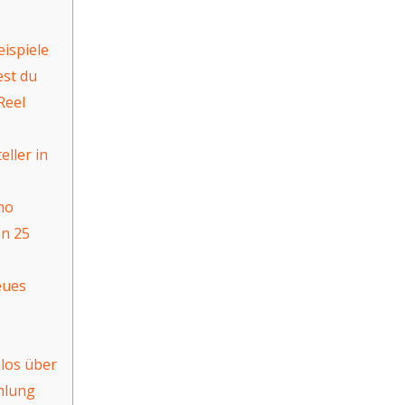
eispiele
est du
Reel
ller in
no
on 25
eues
los über
ahlung