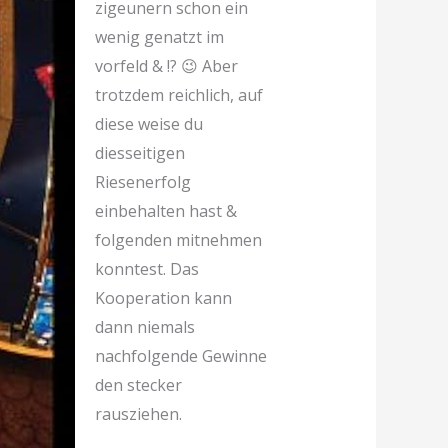
zigeunern schon ein
wenig genatzt im
vorfeld & !? 😉 Aber
trotzdem reichlich, auf
diese weise du
diesseitigen
Riesenerfolg
einbehalten hast &
folgenden mitnehmen
konntest. Das
Kooperation kann
dann niemals
nachfolgende Gewinne
den stecker
rausziehen.