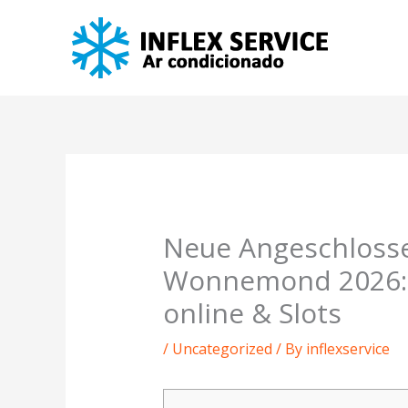
Skip
to
content
Neue Angeschlossen
Wonnemond 2026: T
online & Slots
/
Uncategorized
/ By
inflexservice