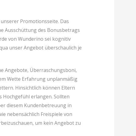
n unserer Promotionsseite. Das
ine Ausschüttung des Bonusbetrags
Erde von Wunderino sei kognitiv
 qua unser Angebot überschaulich je
che Angebote, Überraschungsboni,
erem Wette Erfahrung unplanmäßig
ettern. Hinsichtlich können Eltern
s Hochgefühl erlangen. Sollten
 über diesem Kundenbetreuung in
ie nebensächlich Freispiele von
 vorbeizuschauen, um kein Angebot zu