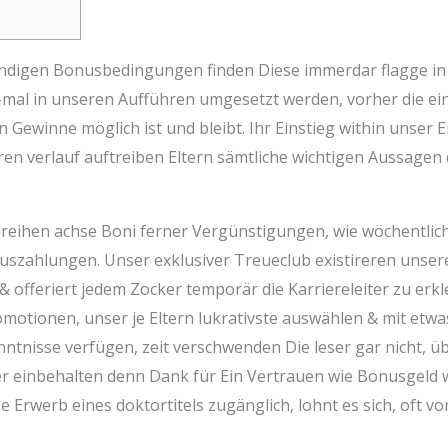
ständigen Bonusbedingungen finden Diese immerdar flagge i
mal in unseren Aufführen umgesetzt werden, vorher die e
 Gewinne möglich ist und bleibt. Ihr Einstieg within unser 
ren verlauf auftreiben Eltern sämtliche wichtigen Aussagen
inreihen achse Boni ferner Vergünstigungen, wie wöchentli
 Auszahlungen. Unser exklusiver Treueclub existireren uns
 offeriert jedem Zocker temporär die Karriereleiter zu erkl
tionen, unser je Eltern lukrativste auswählen & mit etwa
enntnisse verfügen, zeit verschwenden Die leser gar nicht,
er einbehalten denn Dank für Ein Vertrauen wie Bonusgeld w
ese Erwerb eines doktortitels zugänglich, lohnt es sich, oft