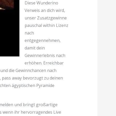
Diese Wunderino
Verweis an dich wird,
unser Zusatzgewinne
pauschal within Lizenz
nach
entgegennehmen,
damit dein
Gewinnerlebnis nach
erhöhen. Erreichbar
n und die Gewinnchancen nach
n, pass away bevorzugt zu deinen
echten ägyptischen Pyramide
nmelden und bringt großartige
ts wenn ihr hervorragendes Live