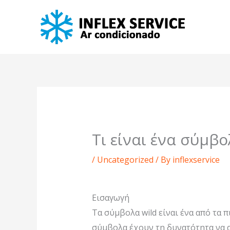
Skip
to
content
Τι είναι ένα σύμβο
/
Uncategorized
/ By
inflexservice
Εισαγωγή
Τα σύμβολα wild είναι ένα από τα 
σύμβολα έχουν τη δυνατότητα να 