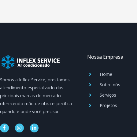
Nossa Empresa
Home
Somos a Inflex Service, prestamos
Sobre nós
atendimento especializado das
Serviços
principais marcas do mercado
oferecendo mão de obra específica
Projetos
quando e onde você precisar!
F
I
L
a
n
i
c
s
n