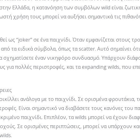
στην Ελλάδα, η κατανόηση των συμβόλων wild είναι ζωτική
σωστή χρήση τους μπορεί να αυξήσει σημαντικά τις πιθανότ
εί ως “joker” σε ένα παιχνίδι. Όταν εμφανίζεται στους τρ
πό τα ειδικά σύμβολα, όπως τα scatter. Αυτό σημαίνει ότ
 να σχηματίσετε έναν νικηφόρο συνδυασμό. Υπάρχουν διάφορ
υς για πολλές περιστροφές, και τα expanding wilds, που επ
ρειες
ικίλλει ανάλογα με το παιχνίδι. Σε ορισμένα φρουτάκια, 
ροφές. Είναι σημαντικό να διαβάσετε τους κανόνες του πα
κριμένο παιχνίδι. Επιπλέον, τα wilds μπορεί να έχουν διαφ
τροχούς. Σε ορισμένες περιπτώσεις, μπορεί να υπάρχουν κ
ilds.