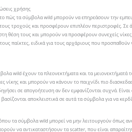
τώσεις χρήσης
το πώς τα σύμβολα wild μπορούν να επηρεάσουν την εμπειρί
στους τροχούς και προσφέρουν επιπλέον περιστροφές. Σε ά
ν στη θέση τους και μπορούν να προσφέρουν συνεχείς νίκες
α τους παίκτες, ειδικά για τους αρχάριους που προσπαθού
ολα wild έχουν τα πλεονεκτήματα και τα μειονεκτήματά το
ς νίκης και μπορούν να κάνουν το παιχνίδι πιο διασκεδασ
δηγήσει σε απογοήτευση αν δεν εμφανίζονται συχνά. Είναι 
 βασίζονται αποκλειστικά σε αυτά τα σύμβολα για να κερδ
που τα σύμβολα wild μπορεί να μην λειτουργούν όπως αναμ
μπορούν να αντικαταστήσουν τα scatter, που είναι απαραίτ