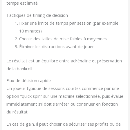
temps est limité.
Tactiques de timing de décision
Fixer une limite de temps par session (par exemple,
10 minutes)
Choisir des tailles de mise faibles à moyennes
Éliminer les distractions avant de jouer
Le résultat est un équilibre entre adrénaline et préservation
de la bankroll.
Flux de décision rapide
Un joueur typique de sessions courtes commence par une
option “quick spin” sur une machine sélectionnée, puis évalue
immédiatement s’il doit s’arrêter ou continuer en fonction
du résultat.
En cas de gain, il peut choisir de sécuriser ses profits ou de