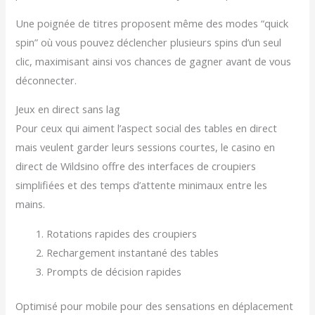
Une poignée de titres proposent même des modes “quick
spin” où vous pouvez déclencher plusieurs spins d’un seul
clic, maximisant ainsi vos chances de gagner avant de vous
déconnecter.
Jeux en direct sans lag
Pour ceux qui aiment l’aspect social des tables en direct
mais veulent garder leurs sessions courtes, le casino en
direct de Wildsino offre des interfaces de croupiers
simplifiées et des temps d’attente minimaux entre les
mains.
Rotations rapides des croupiers
Rechargement instantané des tables
Prompts de décision rapides
Optimisé pour mobile pour des sensations en déplacement