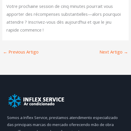
Votre prochaine session de cinq minutes pourrait vous
apporter des récompenses substantielles—alors pourquoi
attendre ? Inscrivez-vous dès aujourd’hui et que le jeu
rapide commence !
←
Previous Artigo
Next Artigo
→
Somos a Inflex Service, prestamos atendimento especializado
das principais marcas do mercado oferecendo mão de obra