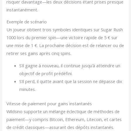
risquer davantage—les deux décisions étant prises presque
instantanément.
Exemple de scénario
Un joueur obtient trois symboles identiques sur Sugar Rush
1000 lors du premier spin—une victoire rapide de 5 € sur
une mise de 1 €. La prochaine décision est de relancer ou de
retirer ses gains après cinq spins.
S’il gagne à nouveau, il continue jusqu’à atteindre un
objectif de profit prédéfini.
S’il perd, il quitte avant que la session ne dépasse dix
minutes.
Vitesse de paiement pour gains instantanés
Wildsino supporte un mélange éclectique de méthodes de
paiement—y compris Bitcoin, Ethereum, Litecoin, et cartes
de crédit classiques—assurant des dépôts instantanés.