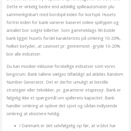
Dette er virkelig bedre end adskillig spilleautomater plu
sammenlignbart med bordspil inden for kortspil. Husets
fortrin inden for bank varierer baseret online spiltypen og
antallet bor solgte billetter. Som gammeldags 90-bolde
bank ligger husets fordel karakteristis på omkring 10-20%,
hvilket betyder, at casinoet pr. gennemsnit -gryde 10-20%
bor alle indsatser.
Du kan musiker inklusive forskellige indsatser som vores
bingorum. Bank tallene vælges tilfældigt ad aldeles Random
Number Generator. Det er derfor umuligt at bestille
strategier eller teknikker, pr. garanterer etapesejr. Bank er
følgelig ikke et spørgsmål om spillerens kapacitet. Bank
handler omkring at opleve det sjovt og sådan indlysende
omkring at eksistere heldig.
I Danmark er det selvfølgelig op før, at vi blot har