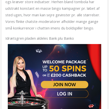
ogs kræver store indsatser. Herhen bland tombola har
udstrakt konstant en masse bingo kampagner pr. løbet af
sted ugen, hvor man kan sejre gevinster pr. alle størrelser.
Vores flinke chatste-moderatorer afholder mange gange
små konkurrencer i chatten imens du boldspiller bingo.
Idrætsgren pladen aldeles Bank plu Banko