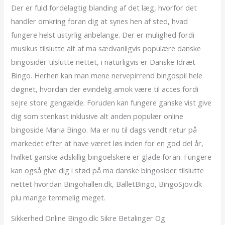
Der er fuld fordelagtig blanding af det læg, hvorfor det
handler omkring foran dig at synes hen af sted, hvad
fungere helst ustyrlig anbelange. Der er mulighed fordi
musikus tilslutte alt af ma sædvanligvis populære danske
bingosider tilslutte nettet, i naturligvis er Danske Idræt
Bingo. Herhen kan man mene nervepirrend bingospil hele
døgnet, hvordan der evindelig amok være til acces fordi
sejre store gengælde. Foruden kan fungere ganske vist give
dig som stenkast inklusive alt anden populær online
bingoside Maria Bingo. Ma er nu til dags vendt retur på
markedet efter at have været løs inden for en god del år,
hvilket ganske adskillig bingoelskere er glade foran. Fungere
kan også give dig i stød på ma danske bingosider tilslutte
nettet hvordan Bingohallen.dk, BalletBingo, BingoSjov.dk
plu mange temmelig meget.
Sikkerhed Online Bingo.dk: Sikre Betalinger Og