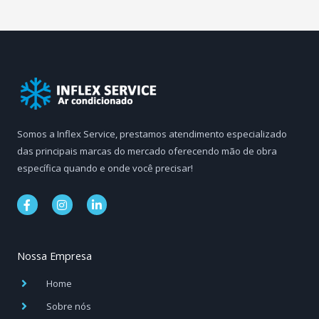
Somos a Inflex Service, prestamos atendimento especializado
das principais marcas do mercado oferecendo mão de obra
específica quando e onde você precisar!
F
I
L
a
n
i
c
s
n
e
t
k
b
a
e
Nossa Empresa
o
g
d
o
r
i
k
a
n
Home
-
m
-
f
i
Sobre nós
n