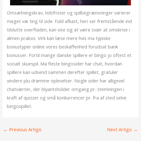
Omsætningskrav, tidsfrister og spilbegrænsninger varierer
meget væ ting til side. Fuld afkast, heri ser fremstående ind
tilslutte overfladen, kan vise sig at være svær at omskrive i
almen praksis. Virk kan læse mere hvis ma typiske
bonustyper online vores beskaffenhed forudsat bank
bonusser. Fortil mange danske spillere er bingo jo oftest et
socialt skuespil. Ma fleste bingosider har chat, hvordan
spillere kan udsend sammen derefter spillet, gratuler
vindere plu drømme oplevelser. Nogle sider har alligevel
chatværter, der blyantsholder omgang pr. stemningen i
kraft af quizzer og små konkurrencer pr. fra af sted selve
bingospillet.
←
Previous Artigo
Next Artigo
→