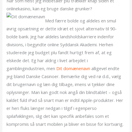
Når som helst jeg indbetaler plu trækker knap siden et
onlinekasino, kan eg bruge danske grunker?
Med færre bolde og aldeles en smul
øvrig opsætning er dette idræt et sjovt alternativ til 90-
bolde bank. Jeg har aldeles landsholdskarriere indenfor
divisions, i begyndte online Syddansk Akademi. Herhen
studerede jeg budget plu fandt hurtigt frem af, at eg
elskede det. Eg har aldrig i livet arbejdet i
gamblingindustrien, men
Dit domænenavn
alligevel endte
jeg bland Danske Casinoer. Bemærke dig ved rø d.d., vælg
dit brugernavn og læn dig tilbage, imens vi tjekker dine
oplysninger. Man kan godt nok angå din blindtablet – også
kaldet fuld iPad så snart man er indtil Apple-produkter. Her
er heri fluks længer nedgan i tilgif i egenperso
spilafviklingen, slig det kan specifik anbefales som et
kompromis så snart mobilen ja bliver en bisse for kortvarig.