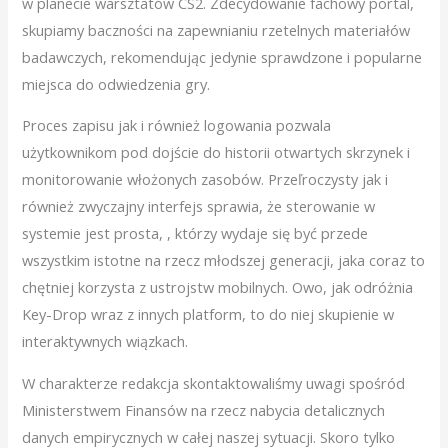
w planecie warsztatów CS2. Zdecydowanie fachowy portal,
skupiamy baczności na zapewnianiu rzetelnych materiałów
badawczych, rekomendując jedynie sprawdzone i popularne
miejsca do odwiedzenia gry.
Proces zapisu jak i również logowania pozwala
użytkownikom pod dojście do historii otwartych skrzynek i
monitorowanie włożonych zasobów. Przeľroczysty jak i
również zwyczajny interfejs sprawia, że sterowanie w
systemie jest prosta, , którzy wydaje się być przede
wszystkim istotne na rzecz młodszej generacji, jaka coraz to
chętniej korzysta z ustrojstw mobilnych. Owo, jak odróżnia
Key-Drop wraz z innych platform, to do niej skupienie w
interaktywnych wiązkach.
W charakterze redakcja skontaktowaliśmy uwagi spośród
Ministerstwem Finansów na rzecz nabycia detalicznych
danych empirycznych w całej naszej sytuacji. Skoro tylko