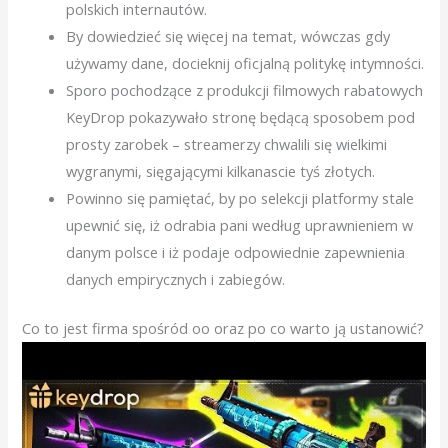
polskich internautów.
By dowiedzieć się więcej na temat, wówczas gdy
używamy dane, docieknij oficjalną politykę intymności.
Sporo pochodzące z produkcji filmowych rabatowych
KeyDrop pokazywało stronę będącą sposobem pod
prosty zarobek – streamerzy chwalili się wielkimi
wygranymi, sięgającymi kilkanascie tyś złotych.
Powinno się pamiętać, by po selekcji platformy stale
upewnić się, iż odrabia pani według uprawnieniem w
danym polsce i iż podaje odpowiednie zapewnienia
danych empirycznych i zabiegów.
Co to jest firma spośród oo oraz po co warto ją ustanowić?