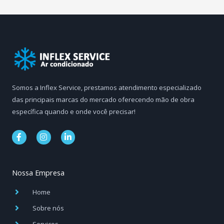
Somos a Inflex Service, prestamos atendimento especializado
das principais marcas do mercado oferecendo mão de obra
específica quando e onde você precisar!
F
I
L
a
n
i
c
s
n
e
t
k
b
a
e
Nossa Empresa
o
g
d
o
r
i
k
a
n
Home
-
m
-
f
i
Sobre nós
n