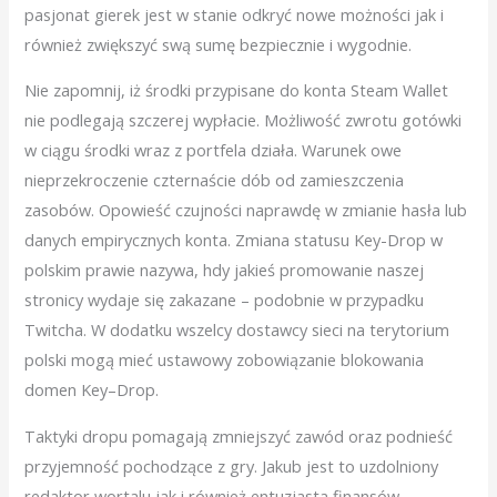
pasjonat gierek jest w stanie odkryć nowe możności jak i
również zwiększyć swą sumę bezpiecznie i wygodnie.
Nie zapomnij, iż środki przypisane do konta Steam Wallet
nie podlegają szczerej wypłacie. Możliwość zwrotu gotówki
w ciągu środki wraz z portfela działa. Warunek owe
nieprzekroczenie czternaście dób od zamieszczenia
zasobów. Opowieść czujności naprawdę w zmianie hasła lub
danych empirycznych konta. Zmiana statusu Key-Drop w
polskim prawie nazywa, hdy jakieś promowanie naszej
stronicy wydaje się zakazane – podobnie w przypadku
Twitcha. W dodatku wszelcy dostawcy sieci na terytorium
polski mogą mieć ustawowy zobowiązanie blokowania
domen Key–Drop.
Taktyki dropu pomagają zmniejszyć zawód oraz podnieść
przyjemność pochodzące z gry. Jakub jest to uzdolniony
redaktor wortalu jak i również entuzjasta finansów