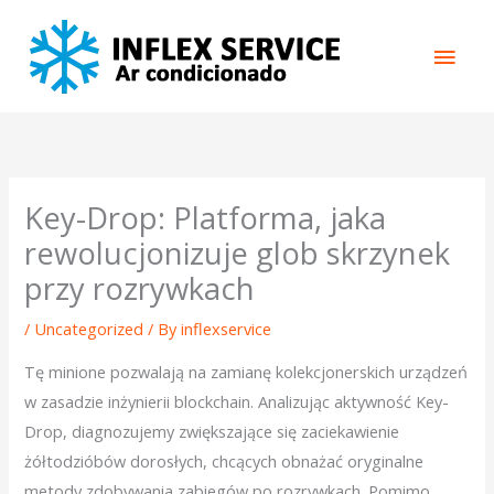
Skip
Main
to
content
Men
Key-Drop: Platforma, jaka
rewolucjonizuje glob skrzynek
przy rozrywkach
/
Uncategorized
/ By
inflexservice
Tę minione pozwalają na zamianę kolekcjonerskich urządzeń
w zasadzie inżynierii blockchain. Analizując aktywność Key-
Drop, diagnozujemy zwiększające się zaciekawienie
żółtodzióbów dorosłych, chcących obnażać oryginalne
metody zdobywania zabiegów po rozrywkach. Pomimo