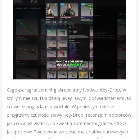
Csgo-paragraf.com hhg skrupulatny festiwal Key-Drop, w
którym miejscu fani dzielą uwagi swymi doświadczeniami jak
i również poglądami o wortalu. W poniższym tekście
przyjrzymy czujności sławy Key-Drop, recenzjom odbiorców
jak i również wstecz, co kwestią autentyczni gracze. CSGO
Jackpot owe Twe pewne zarzewie materiałów badawczych