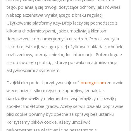
tego, pojawiają się trwogi dotyczące ochrony jak i również
niebezpieczeństwa wynikającego z braku regulacji.
Użytkowanie platformy Key-Drop łączy się pochodzące z
kilkoma chodamietapami, jakie umożliwiają klientom
dopuszczenie do numerycznych urządzeń. Proces zaczyna
się od rejestracji, w ciągu jakiej użytkownik układa rachunek
rozliczeniowy, oferując niezbędne informacje. Potem loguje
się do swojego profilu, , którzy pozwala na administracja
aktywnościami z systemem.
Dzi�ki nim podest przybywa si� coś
brumgo.com
znacznie
więcej aniżeli tylko miejscem kupno�w, jednak tak
bardzo�e wa�nym elementem wspieraj�cym rozw�j
spo�eczno�tobie graczy. Ażeby serwis działała poprawnie
pliki cookie powinny być obecne za sprawą bez ustanku.
Korzystamy plików cookie, ażeby umożliwić
najkorzystniejszą właściwość na naszej stronie