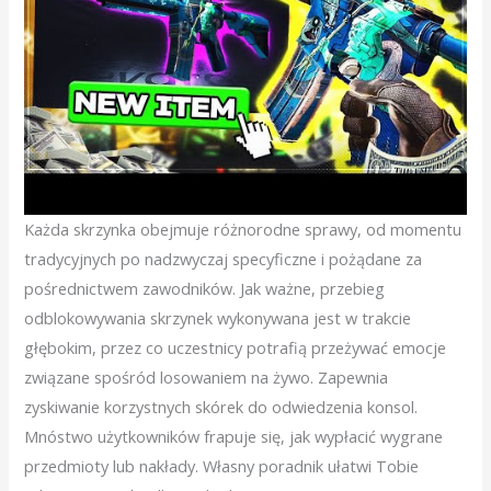
Każda skrzynka obejmuje różnorodne sprawy, od momentu
tradycyjnych po nadzwyczaj specyficzne i pożądane za
pośrednictwem zawodników. Jak ważne, przebieg
odblokowywania skrzynek wykonywana jest w trakcie
głębokim, przez co uczestnicy potrafią przeżywać emocje
związane spośród losowaniem na żywo. Zapewnia
zyskiwanie korzystnych skórek do odwiedzenia konsol.
Mnóstwo użytkowników frapuje się, jak wypłacić wygrane
przedmioty lub nakłady. Własny poradnik ułatwi Tobie