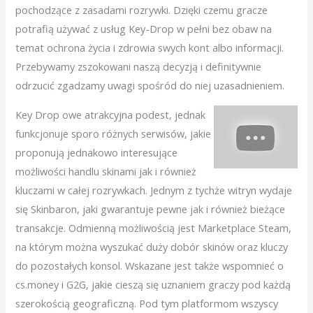
pochodzące z zasadami rozrywki. Dzięki czemu gracze
potrafią używać z usług Key-Drop w pełni bez obaw na
temat ochrona życia i zdrowia swych kont albo informacji.
Przebywamy zszokowani naszą decyzją i definitywnie
odrzucić zgadzamy uwagi spośród do niej uzasadnieniem.
Key Drop owe atrakcyjna podest, jednak
funkcjonuje sporo różnych serwisów, jakie
proponują jednakowo interesujące
możliwości handlu skinami jak i również
kluczami w całej rozrywkach. Jednym z tychże witryn wydaje
się Skinbaron, jaki gwarantuje pewne jak i również bieżące
transakcje. Odmienną możliwością jest Marketplace Steam,
na którym można wyszukać duży dobór skinów oraz kluczy
do pozostałych konsol. Wskazane jest także wspomnieć o
cs.money i G2G, jakie cieszą się uznaniem graczy pod każdą
szerokością geograficzną. Pod tym platformom wszyscy