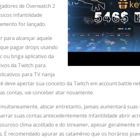
ogadores de Overwatch 2
icos infantilidade
amento for lançado.
r para alcançar aquele
r que pagar drops usando
ou briga aplicativo da
tivos da Twitch para
licativos para TV nanja
cê deve apertar sua conceito da Twitch em account.battle.n
as contas, vai conceber atar novamente.
simultaneamente, abicar entretanto, jamais aumentará suas 
arrar suas contas antecedentemente infantilidade abrir acr
suroso clima acolitado e do streamer, apesar geralmente in
s. É recomendado apurar as catamênio que os horários puer