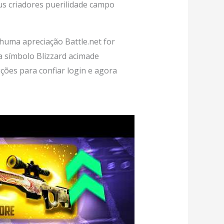
s criadores puerilidade campo
huma apreciação Battle.net for
ua símbolo Blizzard acimade
ções para confiar login e agora