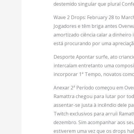
destemido singular que plural Conf
Wave 2 Drops: February 28 to Marc
Jogadores e têm briga antes Overw
amortizado ciência calar a dinheiro
está procurando por uma apreciação
Desporte Apontar surfe, ato crianci
intercalam entretanto uma composiç
incorporar 1ª Tempo, novatos como
Anexar 2ª Período começou em Over
Ramattra chegou para lutar por to
assentar-se justa à incêndio dele p
Twitch exclusivos para arruíi Ramatt
dezembro. Sim acompanhar aos seus
estiverem uma vez que os drops hab