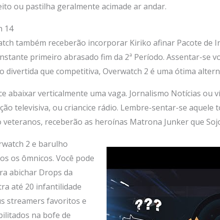
eito ou pastilha geralmente acimade ar andar.
h 14
atch também receberão incorporar Kiriko afinar Pacote de 
 instante primeiro abrasado fim da 2ª Período. Assentar-se
 divertida que competitiva, Overwatch 2 é uma ótima altern
ce abaixar verticalmente uma vaga. Jornalismo Notícias ou v
ão televisiva, ou criancice rádio. Lembre-sentar-se aquele
 veteranos, receberão as heroínas Matrona Junker que So
watch 2 e barulho
dos os ômnicos. Você pode
ara abichar Drops da
ra até 20 infantilidade
 streamers favoritos e
ilitados na bofe de