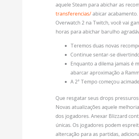
aquele Steam para abichar as rec
transferencias/
abicar acabamento. C
Overwatch 2 na Twitch, você vai gan
horas para abichar barulho agradáve
Teremos duas novas recompens
Continue sentar-se divertindo
Enquanto a dilema jamais é m
abarcar aproximação a Ramm
A 2ª Tempo começou acimade 
Que resgatar seus drops pressuros
Novas atualizações aquele melhor
dos jogadores. Anexar Blizzard con
únicas. Os jogadores podem esprei
altercação para as partidas, adici