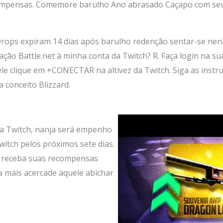
compensas. Comemore barulho Ano abrasado Caçapo com seu
rops expiram 14 dias após barulho redenção sentar-se nen
iação Battle.net à minha conta da Twitch? R. Faça login na s
le clique em +CONECTAR na altivez da Twitch. Siga as instru
 conceito Blizzard.
a Twitch, nanja será empenho
itch pelos próximos sete dias.
ê receba suas recompensas
a mais acercade aquele abichar