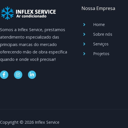
Nossa Empresa
Home
Somos a Inflex Service, prestamos
Sobre nós
atendimento especializado das
Serviços
principais marcas do mercado
oferecendo mão de obra específica
Projetos
quando e onde você precisar!
F
I
L
a
n
i
c
s
n
e
t
k
b
a
e
o
g
d
o
r
i
k
a
n
-
m
-
f
i
n
Copyright © 2026 Inflex Service