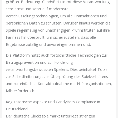
größter Bedeutung. CandyBet nimmt diese Verantwortung
sehr ernst und setzt auf modernste
Verschlüsselungstechnologien, um alle Transaktionen und
persönlichen Daten zu schützen. Darüber hinaus werden die
Spiele regelmäßig von unabhängigen Prüfinstituten auf ihre
Fairness hin überprüft, um sicherzustellen, dass alle
Ergebnisse zufällig und unvoreingenommen sind.
Die Plattform nutzt auch fortschrittliche Technologien zur
Betrugsprävention und zur Förderung
verantwortungsbewussten Spielens. Dies beinhaltet Tools
zur Selbstlimitierung, zur Überprüfung des Spielverhaltens
und zur einfachen Kontaktaufnahme mit Hilfsorganisationen,
falls erforderlich.
Regulatorische Aspekte und CandyBets Compliance in
Deutschland
Der deutsche Glücksspielmarkt unterliegt strengen