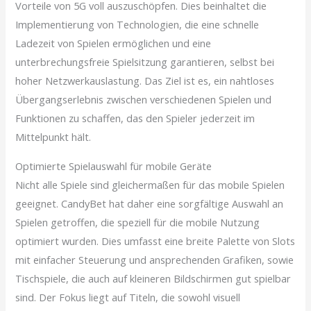
Vorteile von 5G voll auszuschöpfen. Dies beinhaltet die
Implementierung von Technologien, die eine schnelle
Ladezeit von Spielen ermöglichen und eine
unterbrechungsfreie Spielsitzung garantieren, selbst bei
hoher Netzwerkauslastung. Das Ziel ist es, ein nahtloses
Übergangserlebnis zwischen verschiedenen Spielen und
Funktionen zu schaffen, das den Spieler jederzeit im
Mittelpunkt hält.
Optimierte Spielauswahl für mobile Geräte
Nicht alle Spiele sind gleichermaßen für das mobile Spielen
geeignet. CandyBet hat daher eine sorgfältige Auswahl an
Spielen getroffen, die speziell für die mobile Nutzung
optimiert wurden. Dies umfasst eine breite Palette von Slots
mit einfacher Steuerung und ansprechenden Grafiken, sowie
Tischspiele, die auch auf kleineren Bildschirmen gut spielbar
sind. Der Fokus liegt auf Titeln, die sowohl visuell