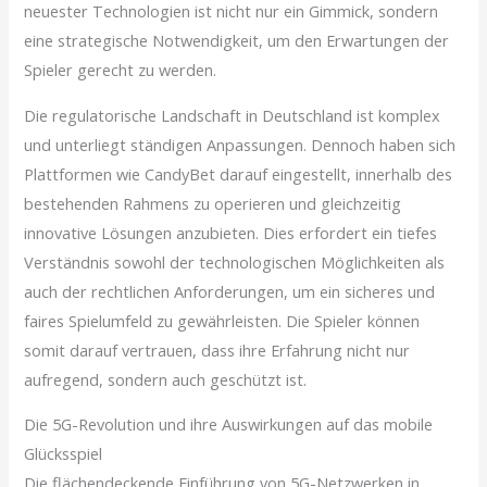
neuester Technologien ist nicht nur ein Gimmick, sondern
eine strategische Notwendigkeit, um den Erwartungen der
Spieler gerecht zu werden.
Die regulatorische Landschaft in Deutschland ist komplex
und unterliegt ständigen Anpassungen. Dennoch haben sich
Plattformen wie CandyBet darauf eingestellt, innerhalb des
bestehenden Rahmens zu operieren und gleichzeitig
innovative Lösungen anzubieten. Dies erfordert ein tiefes
Verständnis sowohl der technologischen Möglichkeiten als
auch der rechtlichen Anforderungen, um ein sicheres und
faires Spielumfeld zu gewährleisten. Die Spieler können
somit darauf vertrauen, dass ihre Erfahrung nicht nur
aufregend, sondern auch geschützt ist.
Die 5G-Revolution und ihre Auswirkungen auf das mobile
Glücksspiel
Die flächendeckende Einführung von 5G-Netzwerken in