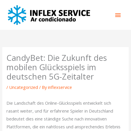
Skip
Main
to
content
Men
CandyBet: Die Zukunft des
mobilen Glücksspiels im
deutschen 5G-Zeitalter
/
Uncategorized
/ By
inflexservice
Die Landschaft des Online-Glücksspiels entwickelt sich
rasant weiter, und für erfahrene Spieler in Deutschland
bedeutet dies eine ständige Suche nach innovativen
Plattformen, die ein nahtloses und ansprechendes Erlebnis