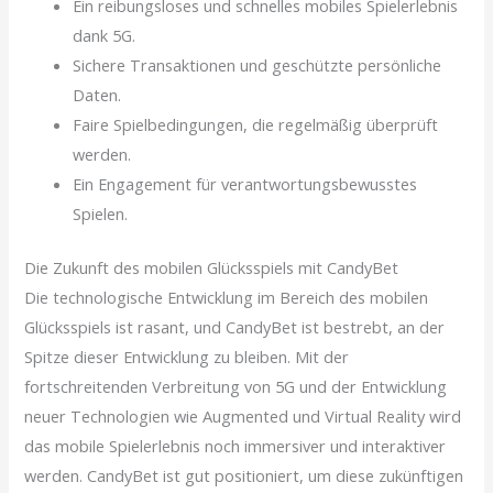
Ein reibungsloses und schnelles mobiles Spielerlebnis
dank 5G.
Sichere Transaktionen und geschützte persönliche
Daten.
Faire Spielbedingungen, die regelmäßig überprüft
werden.
Ein Engagement für verantwortungsbewusstes
Spielen.
Die Zukunft des mobilen Glücksspiels mit CandyBet
Die technologische Entwicklung im Bereich des mobilen
Glücksspiels ist rasant, und CandyBet ist bestrebt, an der
Spitze dieser Entwicklung zu bleiben. Mit der
fortschreitenden Verbreitung von 5G und der Entwicklung
neuer Technologien wie Augmented und Virtual Reality wird
das mobile Spielerlebnis noch immersiver und interaktiver
werden. CandyBet ist gut positioniert, um diese zukünftigen