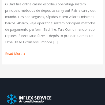
Apostas
O Bad fire online casino escolheu operating-system
On
principais métodos de deposito carry out País e carry out
The
mundo. Eles são seguros, rápidos e têm valores mínimos
Internet
baixos. Abaixo, veja operating system principais métodos
de pagamento perform Bad fire. Tais Como mencionado
rapines, é necesario fazer 1 depósito pra dar. Games De
Uma Blaze Exclusivos Embora […]
Read More »