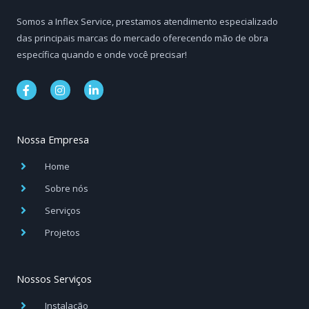
Somos a Inflex Service, prestamos atendimento especializado
das principais marcas do mercado oferecendo mão de obra
específica quando e onde você precisar!
F
I
L
a
n
i
c
s
n
e
t
k
b
a
e
Nossa Empresa
o
g
d
o
r
i
k
a
n
Home
-
m
-
f
i
Sobre nós
n
Serviços
Projetos
Nossos Serviços
Instalação