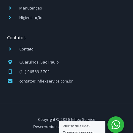
Manutenção
Higienização
Contatos
Contato
Guarulhos, São Paulo
(11) 96569-3702
contato@inflexservice.com.br
Copyright © 2026 Inflex Service
Desenvolvido por Webmarketing Brasil
Preciso de ajuda?
Converse conosco